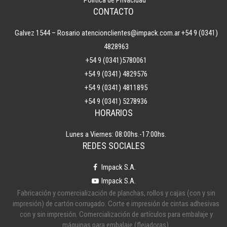
Politica de Privacidad
CONTACTO
Galvez 1544 – Rosario
atencionclientes@impack.com.ar
+54 9 (0341)
4828963
+54 9 (0341)5780061
+54 9 (0341) 4829576
+54 9 (0341) 4811895
+54 9 (0341) 5278936
HORARIOS
Lunes a Viernes: 08:00hs.-17:00hs.
REDES SOCIALES
Impack S.A.
Impack S.A.
Fabricación y comercialización de planchas, rollos y cajas (con y sin
impresión) de cartón corrugado. Corte e impresión de cintas adhesivas
con y sin impresión. Comercialización de artículos para embalaje y
máquinas para embalaje (flejadoras).