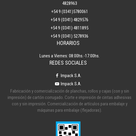
4828963
+54 9 (0341)5780061
+54 9 (0341) 4829576
+54 9 (0341) 4811895
+54 9 (0341) 5278936
HORARIOS
Lunes a Viernes: 08:00hs.-17:00hs.
REDES SOCIALES
Impack S.A.
Impack S.A.
Fabricación y comercialización de planchas, rollos y cajas (con y sin
impresión) de cartón corrugado. Corte e impresión de cintas adhesivas
con y sin impresión. Comercialización de artículos para embalaje y
máquinas para embalaje (flejadoras).